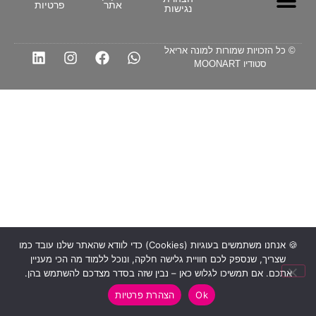
אתר
פרטיות
נגישות
מיתוג עסקי
לדבר עם הבינה – 24 טיפים מנצחים
מדריכי AI
מחוללי AI
© כל הזכויות שמורות למונה אריאל
סטודיו MOONART
🍪 אנחנו משתמשים בעוגיות (Cookies) כדי לוודא שהאתר שלנו עובד כמו
שצריך, שנספק לכם חוויית גלישה חלקה, ונוכל ללמוד מה הכי מעניין
אתכם. אם תמשיכו לגלוש כאן – נבין שזה בסדר מצדכם להשתמש בהן.
Ok
הצהרת פרטיות