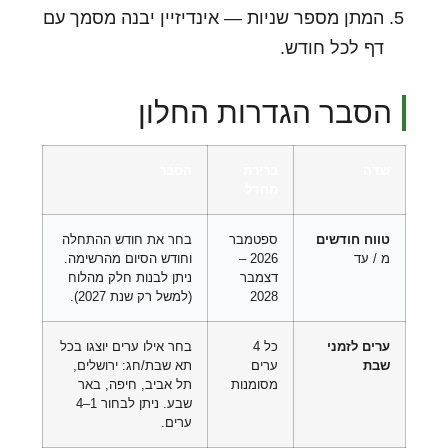
המתן מספר שניות — אינדיזיין יבנה מסמך עם
דף לכל חודש.
הסבר הגדרות החלון
שדה
ברירת
הסבר
מחדל
טווח חודשים
ספטמבר
בחר את חודש ההתחלה
מ / עד
2026 –
וחודש הסיום מהרשימה.
דצמבר
ניתן לבנות חלק מהלוח
2028
(למשל רק שנת 2027).
ערים לזמני
כל 4
בחר אילו ערים יוצגו בכל
שבת
ערים
תא שבת/חג: ירושלים,
מסומנות
תל אביב, חיפה, באר
שבע. ניתן לבחור 1–4
ערים.