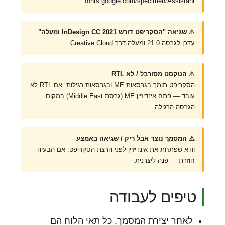
fonts.google.com/specimen/Assistant
⚠ שגיאה "הסקריפט דורש InDesign CC 2021 ומעלה"
עדכן לגרסה 21.0 ומעלה דרך Creative Cloud.
⚠ הטקסט מסורבל / לא RTL
הסקריפט תומך בגרסאות ME ובגרסאות רגילות. אם RTL לא
עובד — פתח אינדיזיין ME (גרסת Middle East) במקום
הגרסה הרגילה.
⚠ המסמך נוצר אבל ריק / שגיאה באמצע
וודא שפתחת את אינדיזיין לפני הרצת הסקריפט. אם הבעיה
חוזרת — פנה ליצרנית.
טיפים לעבודה
לאחר יצירת המסמך, כל תאי הלוח הם