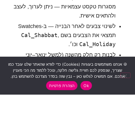
מסגרות טקסט עצמאיות — ניתן לערוך, לעצב
ולהתאים אישית.
לשינוי צבעים לאחר הבנייה — ב-Swatches
Cal_Shabbat
תמצאי את הצבעים בשם
,
Cal_Holiday
וכו׳.
לבנות רק חלק מהשנה (למשל ינואר–יוני
2027), שנה את "טווח חודשים" בחלון.
🍪 אנחנו משתמשים בעוגיות (Cookies) כדי לוודא שהאתר שלנו עובד כמו
שצריך, שנספק לכם חוויית גלישה חלקה, ונוכל ללמוד מה הכי מעניין
לבנות לוח לשנת 2028 בלבד — בחר "ינואר
אתכם. אם תמשיכו לגלוש כאן – נבין שזה בסדר מצדכם להשתמש בהן.
2028" מ- ו"דצמבר 2028" עד.
Ok
הצהרת פרטיות
עדכונים עתידיים
הסקריפט מכיל נתונים לשנים 2026–2028. גרסה
מעודכנת עם שנת 2029 ואילך תושק בהמשך.