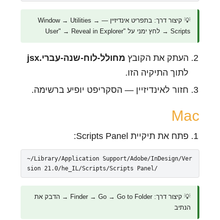
💡 קיצור דרך: בתפריט אינדיזיין — Window → Utilities →
Scripts → לחץ ימני על "User" → Reveal in Explorer
העתק את הקובץ
מחולל-לוח-שנה-עברי.jsx
לתוך התיקיה הזו.
חזור לאינדיזיין — הסקריפט יופיע ברשימה.
Mac
פתח את תיקיית Scripts Panel:
~/Library/Application Support/Adobe/InDesign/Ver
sion 21.0/he_IL/Scripts/Scripts Panel/
💡 קיצור דרך: Finder → Go → Go to Folder → הדבק את
הנתיב