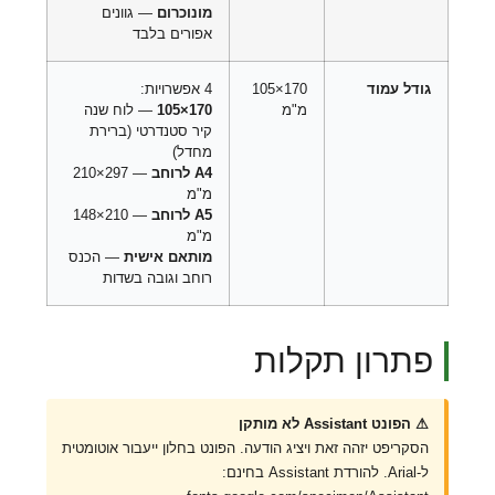
מונוכרום
— גוונים
אפורים בלבד
גודל עמוד
170×105
4 אפשרויות:
מ"מ
170×105
— לוח שנה
קיר סטנדרטי (ברירת
מחדל)
A4 לרוחב
— 297×210
מ"מ
A5 לרוחב
— 210×148
מ"מ
מותאם אישית
— הכנס
רוחב וגובה בשדות
פתרון תקלות
⚠ הפונט Assistant לא מותקן
הסקריפט יזהה זאת ויציג הודעה. הפונט בחלון ייעבור אוטומטית
ל-Arial. להורדת Assistant בחינם: