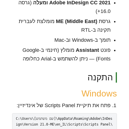
Adobe InDesign CC 2021 ומעלה
(גרסה
16.0+)
גרסת
ME (Middle East)
מומלצת לעברית
תקינה ב-RTL
תומך ב-Windows וב-Mac
פונט
Assistant
מומלץ (חינמי ב-Google
Fonts) — ניתן להשתמש ב-Arial כחלופה
התקנה
Windows
פתח את תיקיית Scripts Panel של אינדיזיין:
C:\Users\[שם משתמש]\AppData\Roaming\Adobe\InDes
ign\Version 21.0-ME\en_IL\Scripts\Scripts Panel\