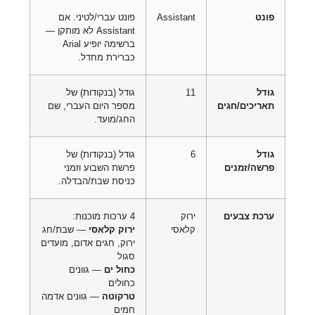
פונט
Assistant
פונט עברי/לטיני. אם
Assistant לא מותקן —
ברשימה יופיע Arial
כברירת מחדל.
גודל
11
גודל (בנקודות) של
תאריכים/חגים
מספר היום העברי, שם
החג/מועד.
גודל
6
גודל (בנקודות) של
פרשה/זמנים
פרשת השבוע וזמני
כניסת שבת/הבדלה.
ערכת צבעים
ירוק
4 ערכות מוכנות:
קלאסי
ירוק קלאסי
— שבת/חג
ירוק, חגים אדום, מועדים
סגול
כחול ים
— גוונים
כחולים
טרקוטה
— גוונים אדמה
חמים