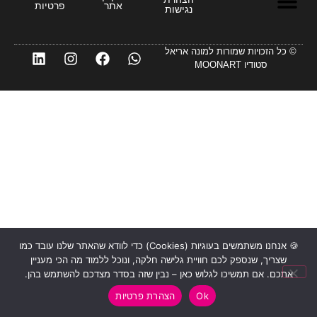
אתר
פרטיות
נגישות
מיתוג עסקי
לדבר עם הבינה – 24 טיפים מנצחים
מדריכי AI
מחוללי AI
© כל הזכויות שמורות למונה אריאל
סטודיו MOONART
🍪 אנחנו משתמשים בעוגיות (Cookies) כדי לוודא שהאתר שלנו עובד כמו
שצריך, שנספק לכם חוויית גלישה חלקה, ונוכל ללמוד מה הכי מעניין
אתכם. אם תמשיכו לגלוש כאן – נבין שזה בסדר מצדכם להשתמש בהן.
Ok
הצהרת פרטיות