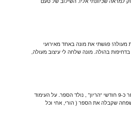
ק למראה שכיוונתי אליו. השילוב של טעם
ת מעולה! פגשתי את מונה באחד מאירועי
 בדחיפות בהולה. מונה שלחה לי עיצוב מעולה,
את מונה הכרתי רק בטלפון.. בעצם, עוד לפני שידעתי מה זה ביז, חיפשתי באינטרנט-כותבי סיפורי חיים. לאחר כ-9 חודשי “הריון” , נולד הספר. על העימוד
פחה שקבלה את הספר ( הורי, אחי וכל