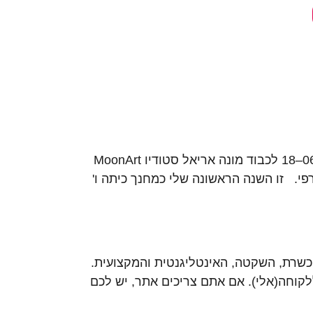
בית ספר הממלכתי "קוממיות" בני ברק מנחם בגין 23 בני ברק 035788301 Sara2080@walla.com ‏2015–06–18 לכבוד מונה אריאל סטודיו MoonArt
 המלצה על מונה אריאל מ סטודיו MoonArt בית חם לעיצוב גרפי. זו השנה הראשונה שלי כמחנך כיתה ו'
ד שפגשתי את מונה. מונה אריאל המוכשרת, השקטה, האינטליגנטית והמקצועית.
לקוחה(אלי). אם אתם צריכים אתר, יש לכם