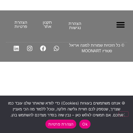
תקנון
הצהרת
הצהרת
אתר
פרטיות
נגישות
מיתוג עסקי
לדבר עם הבינה – 24 טיפים מנצחים
מדריכי AI
מחוללי AI
© כל הזכויות שמורות למונה אריאל
סטודיו MOONART
🍪 אנחנו משתמשים בעוגיות (Cookies) כדי לוודא שהאתר שלנו עובד כמו
שצריך, שנספק לכם חוויית גלישה חלקה, ונוכל ללמוד מה הכי מעניין
אתכם. אם תמשיכו לגלוש כאן – נבין שזה בסדר מצדכם להשתמש בהן.
Ok
הצהרת פרטיות