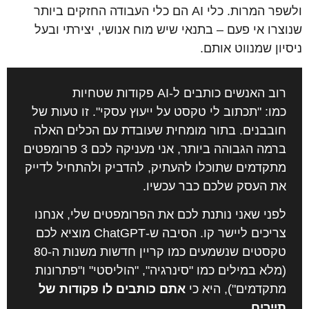
ולשפר המרות. כלי AI הם כלי העבודה החזקים ביותר
שנוצרו אי פעם – בתנאי שיש מוח אנושי, יצירתי ובעל
ניסיון שמנווט אותם.
רוב האנשים כותבים ל-AI פקודות שטחיות
כמו:
"תכתוב לי טקסט על ייעוץ עסקי"
. זו טעות של
חובבנים. בתור מומחית שעובדת עם הכלים האלה
ברמה הגבוהה ביותר, אני מעניקה לכם 3 פרומפטים
מתקדמים שתוכלו להעתיק, להדביק ולהתחיל לדייק
את העסק שלכם כבר עכשיו.
לפני שאני נותנת לכם את הפרומפטים שלי, אנחנו
צריכים ליישר קו. הסיבה ש-ChatGPT מוציא לכם
טקסטים שנשמעים כמו קריין חדשות משנות ה-80
(מלא במילים כמו "סינרגיה", "הוליסטי" ו"פתרונות
מתקדמים"), היא כי
אתם כותבים לו פקודות של
תיירים.