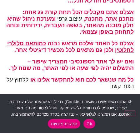
רספונסיביים וזה לא הכל…
אצלנו אתם מקבלים הכל תחת קורת גג אחת
:
מתכנן אתר, מתכנת,
עיצוב גרפי
ומערכת ניהול שהיא
חלק מובנה מהאתר, בשפה העברית, ידידותית ונוחה
לתחזוק באופן עצמאי.
אצלנו
כל האתר שלכם מראש נבנה
כמותאם סלולרי
לחלוטין
ולכן גם מתאים לכל מכשיר דיגיטלי אחר.
ואם יש לך אתר רספונסיבי המצריך שיפור –
התשלום יהיה לפי שעה או לפי האתר, מה שנוח לך.
כל מה שנשאר לכם הוא להתקשר אלינו או
ללחוץ על
הצור קשר
אולי יעניין אותך:
🍪 אנחנו משתמשים בעוגיות (Cookies) כדי לוודא שהאתר שלנו עובד כמו
שצריך, שנספק לכם חוויית גלישה חלקה, ונוכל ללמוד מה הכי מעניין
מיתוג
אתכם. אם תמשיכו לגלוש כאן – נבין שזה בסדר מצדכם להשתמש בהן.
קטלוגים דיגיטליים
Ok
הצהרת פרטיות