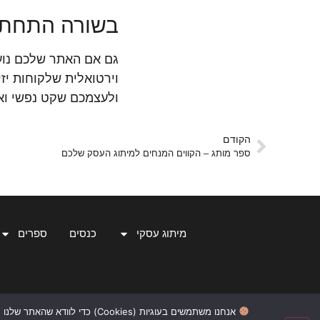
בשורה התחתו
גם אם האתר שלכם נוע
וירטואלית שלקוחות יז
ולעצמכם שקט נפשי ו
הקודם
ספר מותג – הקווים המנחים למיתוג העסק שלכם
מיתוג עסקי
כנסים
ספרים
© כל הזכויות שמורות למונה אריאל סטודיו MOONART
אנחנו משתמשים בעוגיות (Cookies) כדי לוודא שהאתר שלנו עובד כמו שצריך, שנספק לכם חוויית גלישה חלקה, ונוכל ללמוד מה הכי מעניין אתכם. אם תמשיכו לגלוש כאן – נבין שזה בסדר מצדכם להשתמש בהן.