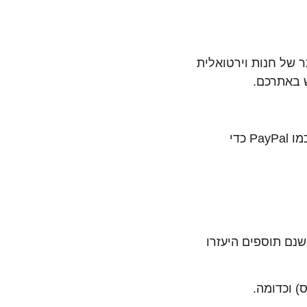
 של חנות וירטואלית
ש באתרכם.
כמובן שמומלץ מאוד להשתמש בחברת סליקה או חברת תשלום מוכרת ומאובטחת כמו PayPal כדי
נם תוספים היעזרו